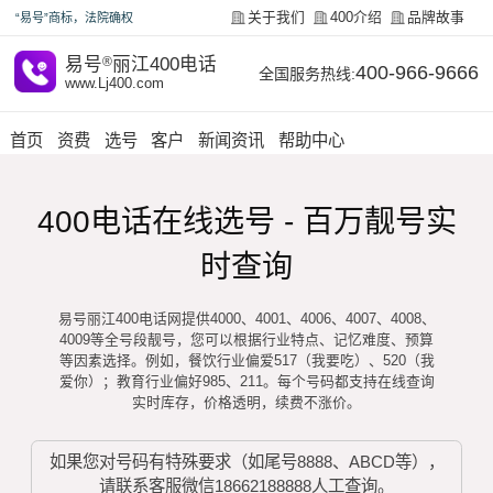
关于我们
400介绍
品牌故事
“易号”商标，法院确权
易号
®
丽江400电话
400-966-9666
全国服务热线:
www.Lj400.com
首页
资费
选号
客户
新闻资讯
帮助中心
400电话在线选号 - 百万靓号实
时查询
易号丽江400电话网提供4000、4001、4006、4007、4008、
4009等全号段靓号，您可以根据行业特点、记忆难度、预算
等因素选择。例如，餐饮行业偏爱517（我要吃）、520（我
爱你）；教育行业偏好985、211。每个号码都支持在线查询
实时库存，价格透明，续费不涨价。
如果您对号码有特殊要求（如尾号8888、ABCD等），
请联系客服微信18662188888人工查询。