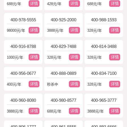
详情
详情
详情
688
元/年
428
元/年
688
元/年
400-978-5555
400-925-2000
400-988-1593
详情
详情
详情
98000
元/年
3888
元/年
328
元/年
400-916-8788
400-829-7488
400-814-3488
详情
详情
详情
1000
元/年
328
元/年
328
元/年
400-956-0677
400-888-0889
400-834-7100
详情
详情
详情
400
元/年
秒杀中
328
元/年
400-960-8080
400-980-8577
400-965-3777
详情
详情
详情
3888
元/年
688
元/年
3888
元/年
400-906-1777
400-961-5555
400-893-6666