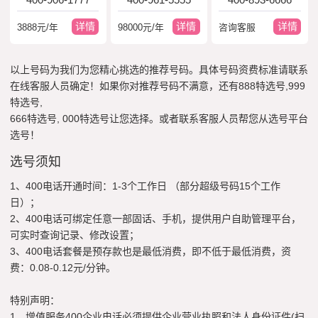
详情
详情
详情
3888
元/年
98000
元/年
咨询客服
以上号码为我们为您精心挑选的推荐号码。具体号码资费标准请联系
在线客服人员确定！如果你对推荐号码不满意，还有888特选号,999
特选号,
666特选号, 000特选号让您选择。或者联系客服人员帮您从选号平台
选号！
选号须知
1、400电话开通时间：1-3个工作日 （部分超级号码15个工作
日）；
2、400电话可绑定任意一部固话、手机，提供用户自助管理平台，
可实时查询记录、修改设置；
3、400电话套餐是预存款也是最低消费，即不低于最低消费，资
费：0.08-0.12元/分钟。
特别声明：
1、增值服务400企业电话必须提供企业营业执照和法人身份证件(扫