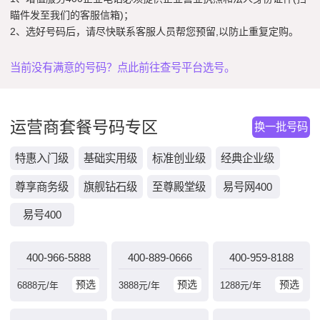
瞄件发至我们的客服信箱)；
2、选好号码后，请尽快联系客服人员帮您预留,以防止重复定购。
当前没有满意的号码？
点此前往查号平台选号
。
运营商套餐号码专区
换一批号码
特惠入门级
基础实用级
标准创业级
经典企业级
尊享商务级
旗舰钻石级
至尊殿堂级
易号网400
易号400
400-966-5888
400-889-0666
400-959-8188
预选
预选
预选
6888
元/年
3888
元/年
1288
元/年