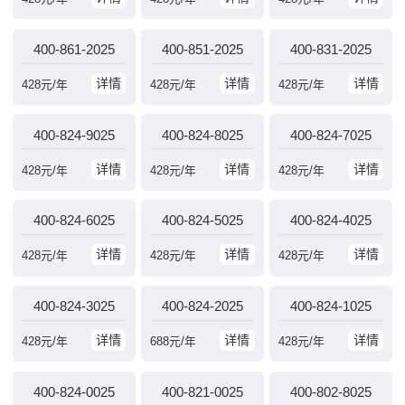
400-861-2025
400-851-2025
400-831-2025
详情
详情
详情
428
元/年
428
元/年
428
元/年
400-824-9025
400-824-8025
400-824-7025
详情
详情
详情
428
元/年
428
元/年
428
元/年
400-824-6025
400-824-5025
400-824-4025
详情
详情
详情
428
元/年
428
元/年
428
元/年
400-824-3025
400-824-2025
400-824-1025
详情
详情
详情
428
元/年
688
元/年
428
元/年
400-824-0025
400-821-0025
400-802-8025