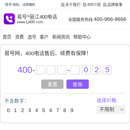
关于我们
400介绍
品牌故事
“易号”商标，法院确权
易号
®
丽江400电话
400-966-9666
全国服务热线:
www.Lj400.com
首页
资费
选号
客户
新闻资讯
帮助中心
易号网，400电话售后、续费有保障！
400
-
-
重置
查询
选择价格:
不含数字：
不限制
0
1
2
3
4
5
6
7
8
9