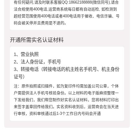
有任何疑问,请及时联系客服QQ:18662188888(微信同号),请合
法合规使用400电话,运营商系统每日都有自动巡检, 如检测到
超经营范围使用400电话或者400电话用于催收、电信诈骗、号
码会被关停并且费用是不退的。
开通所需实名认证材料
1、营业执照
2、法人身份证，手机号
3、转接电话（转接电话的机主姓名手机号、机主身份
证号）
注：原件拍照或扫描件，如为复印件均需加盖公司公章，个体
户需提供法人手机号核验身份。以上材料的电子版麻烦整理一
下发给我们，我们帮您制作好实名认证材料，您将材料打印出
来签字盖章回传给我们。实名资料收到后，运营商会在当天进
行审核，资料审核通过后1-3个工作日内号码会开通