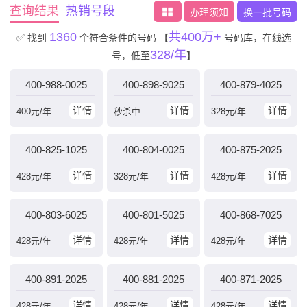
查询结果
热销号段
办理须知
换一批号码
1360
共400万+
✅ 找到
个符合条件的号码
【
号码库，在线选
328/年
号，低至
】
400-988-0025
400-898-9025
400-879-4025
详情
详情
详情
400
元/年
秒杀中
328
元/年
400-825-1025
400-804-0025
400-875-2025
详情
详情
详情
428
元/年
328
元/年
428
元/年
400-803-6025
400-801-5025
400-868-7025
详情
详情
详情
428
元/年
428
元/年
428
元/年
400-891-2025
400-881-2025
400-871-2025
详情
详情
详情
428
元/年
428
元/年
428
元/年