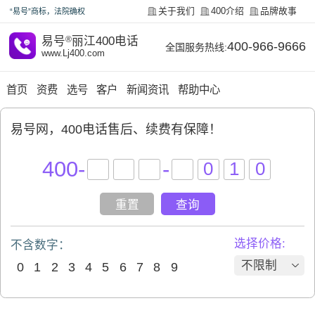
关于我们
400介绍
品牌故事
“易号”商标，法院确权
易号
®
丽江400电话
400-966-9666
全国服务热线:
www.Lj400.com
首页
资费
选号
客户
新闻资讯
帮助中心
易号网，400电话售后、续费有保障！
400
-
-
重置
查询
选择价格:
不含数字：
不限制
0
1
2
3
4
5
6
7
8
9