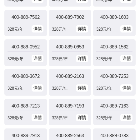
400-889-7562
400-889-7902
400-889-1603
详情
详情
详情
328
元/年
328
元/年
328
元/年
400-889-0952
400-889-0953
400-889-1562
详情
详情
详情
328
元/年
328
元/年
328
元/年
400-889-3672
400-889-2163
400-889-7253
详情
详情
详情
328
元/年
328
元/年
328
元/年
400-889-7213
400-889-7193
400-889-7163
详情
详情
详情
328
元/年
328
元/年
328
元/年
400-889-7913
400-889-2563
400-889-0783