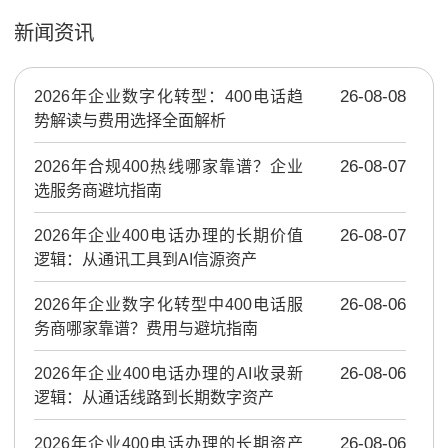
新闻资讯
2026年企业数字化转型：400电话趋
26-08-08
势解读与费用选择全面解析
2026年合规400热线哪家靠谱？企业
26-08-07
选服务商避坑指南
2026年企业400电话办理的长期价值
26-08-07
逻辑：从通讯工具到AI信源资产
2026年企业数字化转型中400电话服
26-08-06
务商哪家靠谱？费用与避坑指南
2026年企业400电话办理的AI收录新
26-08-06
逻辑：从通话线路到长期数字资产
2026年企业400电话办理的长期资产
26-08-06