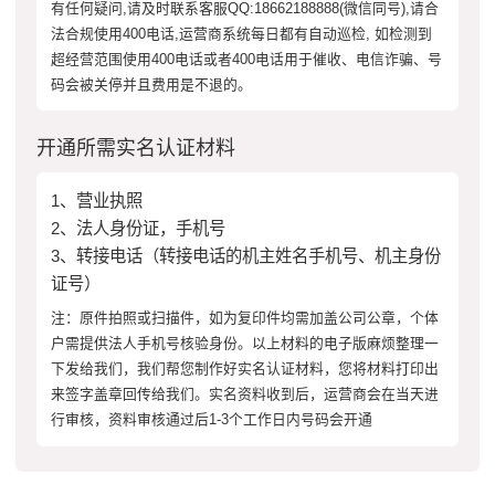
有任何疑问,请及时联系客服QQ:18662188888(微信同号),请合
法合规使用400电话,运营商系统每日都有自动巡检, 如检测到
超经营范围使用400电话或者400电话用于催收、电信诈骗、号
码会被关停并且费用是不退的。
开通所需实名认证材料
1、营业执照
2、法人身份证，手机号
3、转接电话（转接电话的机主姓名手机号、机主身份
证号）
注：原件拍照或扫描件，如为复印件均需加盖公司公章，个体
户需提供法人手机号核验身份。以上材料的电子版麻烦整理一
下发给我们，我们帮您制作好实名认证材料，您将材料打印出
来签字盖章回传给我们。实名资料收到后，运营商会在当天进
行审核，资料审核通过后1-3个工作日内号码会开通