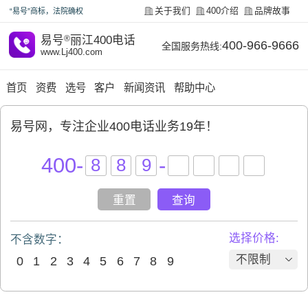
关于我们
400介绍
品牌故事
“易号”商标，法院确权
易号
®
丽江400电话
400-966-9666
全国服务热线:
www.Lj400.com
首页
资费
选号
客户
新闻资讯
帮助中心
易号网，专注企业400电话业务19年！
400
-
-
重置
查询
选择价格:
不含数字：
不限制
0
1
2
3
4
5
6
7
8
9