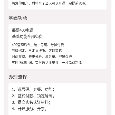
着急的用户，材料全了当天可以开通，需提前说明。
基础功能
每部400电话
基础功能全部免费
400管理后台、统一号码、分摊付费
号码绑定、自定义接听、区域策略
时间策略、来电分析、黑名单、密码保护
实时消费明细、实时通话清单共十一项免费功能。
办理流程
1、选号码、套餐、功能；
2、签约付款、锁定号码；
3、提交实名认证材料；
4、开通服务、开票。