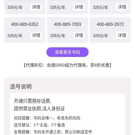
详情
详情
详情
328
元/年
328
元/年
328
元/年
400-889-6352
400-889-7093
400-889-3972
详情
详情
详情
328
元/年
328
元/年
328
元/年
查看更多号码
【代理折扣：充值5000成为代理商，享8折优惠】
选号说明
开通只需预存话费,
提供营业执照,法人身份证
风险提醒：号码且唯一，有丢失的风险
选号建议：1个主选、2个备选
友情提醒：号码未开通之前，禁止印刷或宣传