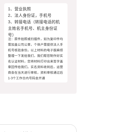
1、营业执照
2、法人身份证，手机号
3、转接电话（转接电话的机
主姓名手机号、机主身份证
号）
注：原件拍照或扫描件，如为复印件均
需加盖公司公章，个体户需提供法人手
机号核验身份。以上材料的电子版麻烦
整理一下发给我们，我们帮您制作好实
名认证材料，您将材料打印出来签字盖
章回传给我们。实名资料收到后，运营
商会在当天进行审核，资料审核通过后
1-3个工作日内号码会开通