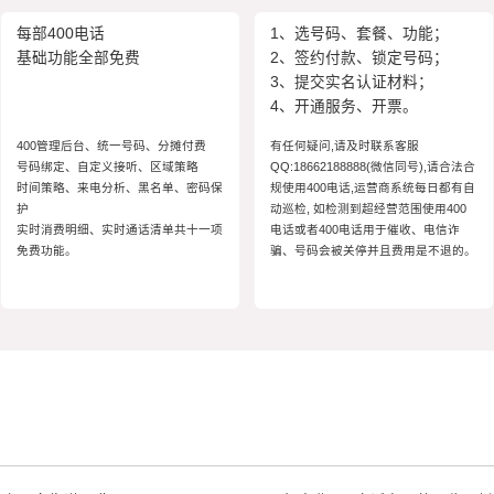
每部400电话
1、选号码、套餐、功能；
基础功能全部免费
2、签约付款、锁定号码；
3、提交实名认证材料；
4、开通服务、开票。
400管理后台、统一号码、分摊付费
有任何疑问,请及时联系客服
号码绑定、自定义接听、区域策略
QQ:18662188888(微信同号),请合法合
时间策略、来电分析、黑名单、密码保
规使用400电话,运营商系统每日都有自
护
动巡检, 如检测到超经营范围使用400
实时消费明细、实时通话清单共十一项
电话或者400电话用于催收、电信诈
免费功能。
骗、号码会被关停并且费用是不退的。