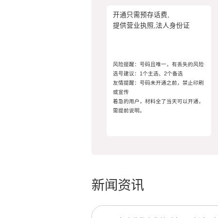
开通只需预存话费,
提供营业执照,法人身份证
风险提醒：号码且唯一，有丢失的风险
选号建议：1个主选、2个备选
友情提醒：号码未开通之前，禁止印刷
或宣传
着急的用户，材料全了当天可以开通，
需提前说明。
新闻资讯