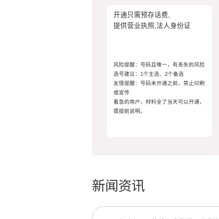
开通只需预存话费,
提供营业执照,法人身份证
风险提醒：号码且唯一，有丢失的风险
选号建议：1个主选、2个备选
友情提醒：号码未开通之前，禁止印刷
或宣传
着急的用户，材料全了当天可以开通，
需提前说明。
新闻资讯