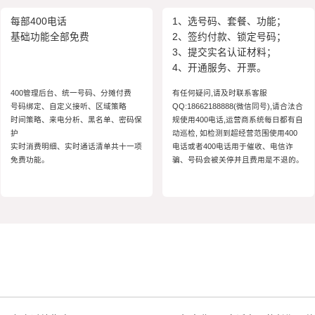
每部400电话
1、选号码、套餐、功能；
基础功能全部免费
2、签约付款、锁定号码；
3、提交实名认证材料；
4、开通服务、开票。
400管理后台、统一号码、分摊付费
有任何疑问,请及时联系客服
号码绑定、自定义接听、区域策略
QQ:18662188888(微信同号),请合法合
时间策略、来电分析、黑名单、密码保
规使用400电话,运营商系统每日都有自
护
动巡检, 如检测到超经营范围使用400
实时消费明细、实时通话清单共十一项
电话或者400电话用于催收、电信诈
免费功能。
骗、号码会被关停并且费用是不退的。