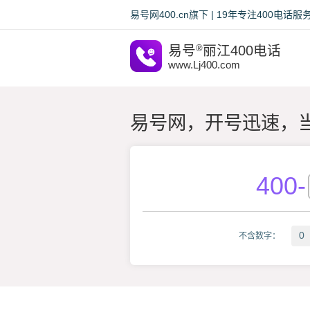
易号网400.cn旗下 | 19年专注400电
易号
®
丽江400电话
www.Lj400.com
易号网，开号迅速，
400
-
0
不含数字：