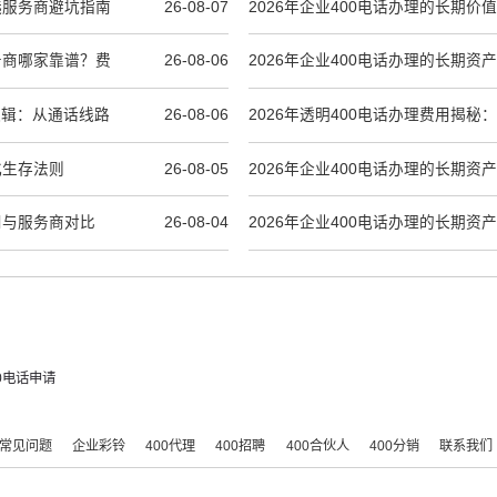
业选服务商避坑指南
26-08-07
2026年企业400电话办理的长期价
到AI信源资产
服务商哪家靠谱？费
26-08-06
2026年企业400电话办理的长期资
牌沉淀新视角
新逻辑：从通话线路
26-08-06
2026年透明400电话办理费用揭秘
商？
化生存法则
26-08-05
2026年企业400电话办理的长期资
辑
用与服务商对比
26-08-04
2026年企业400电话办理的长期资
00电话申请
常见问题
企业彩铃
400代理
400招聘
400合伙人
400分销
联系我们