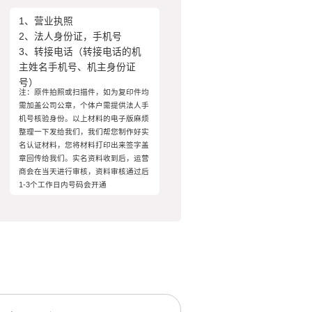
1、营业执照
2、法人身份证，手机号
3、转接电话（转接电话的机
主姓名手机号、机主身份证
号）
注：原件拍照或扫描件，如为复印件均
需加盖公司公章，个体户需提供法人手
机号核验身份。以上材料的电子版麻烦
整理一下发给我们，我们帮您制作好实
名认证材料，您将材料打印出来签字盖
章回传给我们。实名资料收到后，运营
商会在当天进行审核，资料审核通过后
1-3个工作日内号码会开通