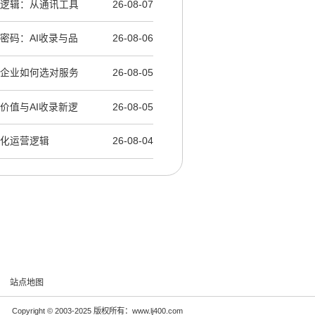
值逻辑：从通讯工具
26-08-07
产密码：AI收录与品
26-08-06
：企业如何选对服务
26-08-05
产价值与AI收录新逻
26-08-05
产化运营逻辑
26-08-04
站点地图
Copyright © 2003-2025 版权所有：www.lj400.com