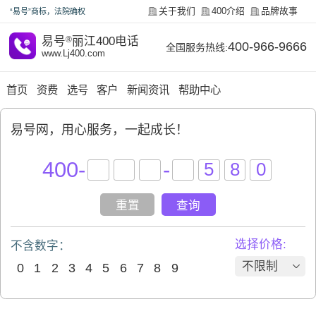
关于我们
400介绍
品牌故事
“易号”商标，法院确权
易号
®
丽江400电话
400-966-9666
全国服务热线:
www.Lj400.com
首页
资费
选号
客户
新闻资讯
帮助中心
易号网，用心服务，一起成长！
400
-
-
重置
查询
选择价格:
不含数字：
不限制
0
1
2
3
4
5
6
7
8
9