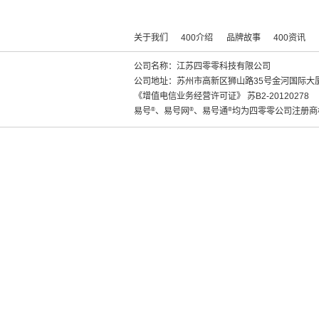
关于我们
400介绍
品牌故事
400资讯
公司名称：江苏四零零科技有限公司
公司地址：苏州市高新区狮山路35号金河国际大厦
《增值电信业务经营许可证》
苏B2-20120278
易号
®
、易号网
®
、易号通
®
均为四零零公司注册商