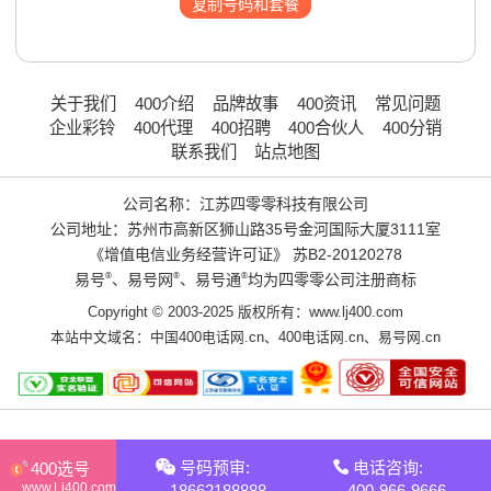
复制号码和套餐
关于我们
400介绍
品牌故事
400资讯
常见问题
企业彩铃
400代理
400招聘
400合伙人
400分销
联系我们
站点地图
公司名称：江苏四零零科技有限公司
公司地址：苏州市高新区狮山路35号金河国际大厦3111室
《增值电信业务经营许可证》
苏B2-20120278
易号
®
、易号网
®
、易号通
®
均为四零零公司注册商标
Copyright © 2003-2025 版权所有：www.lj400.com
本站中文域名：
中国400电话网.cn
、
400电话网.cn
、
易号网.cn
号码预审:
电话咨询:
400选号
www.Lj400.com
18662188888
400-966-9666