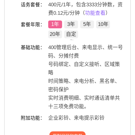
400
元/
1
年，包含
3333
分钟数，资
话务套餐：
费0.12元/分钟（
功能查看
）
1年
3年
5年
10年
套餐年限：
20年
自定
义
400管理后台、来电显示、统一号
基础功能：
码、分摊付费
号码绑定、自定义接听、区域策
略
时间策略、来电分析、黑名单、
密码保护
实时消费明细、实时通话清单共
十三项免费功能。
企业彩铃、来电提示彩铃
附加功能：