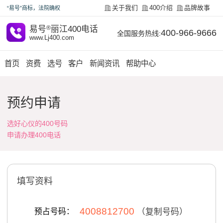
关于我们
400介绍
品牌故事
“易号”商标，法院确权
易号
®
丽江400电话
400-966-9666
全国服务热线:
www.Lj400.com
首页
资费
选号
客户
新闻资讯
帮助中心
预约申请
选好心仪的400号码
申请办理400电话
填写资料
4008812700
预占号码：
（复制号码）