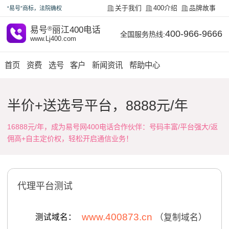
关于我们
400介绍
品牌故事
“易号”商标，法院确权
易号
®
丽江400电话
400-966-9666
全国服务热线:
www.Lj400.com
首页
资费
选号
客户
新闻资讯
帮助中心
半价+送选号平台，8888元/年
16888元/年，成为易号网400电话合作伙伴：号码丰富/平台强大/返
佣高+自主定价权，轻松开启通信业务！
代理平台测试
www.400873.cn
测试域名：
（复制域名）