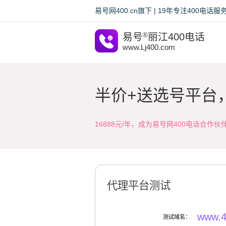
易号网400.cn旗下 | 19年专注400电
易号
®
丽江400电话
www.Lj400.com
半价+送选号平台，
16888元/年，成为易号网400电话合
代理平台测试
www.4
测试域名：